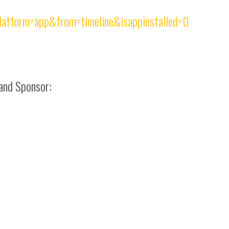
latform=app&from=timeline&isappinstalled=0
 and Sponsor: