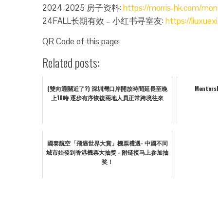
2024-2025 房子资料:
https://morris-hk.com/mon
24FALL长期有效 – 小红书寻室友:
https://liuxue
QR Code of this page:
Related posts:
(雙向通關近了?) 深圳灣口岸開放時間延長至晚
Mentorsh
上10時 逐步有序恢復兩地人員正常跨境往來
國泰航空「飛遇世界大賞」機票禮遇- 中國不同
城市始發到香港機票大抽獎 - 附链接马上参加抽
奖！