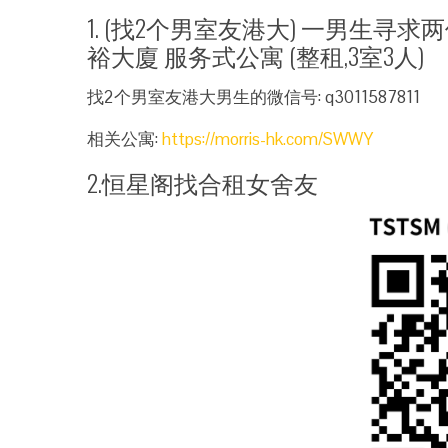
1. (找2个男室友港大) 一男生寻求两位
裕大廈 服务式公寓 (整租,3室3人)
找2个男室友港大男生的微信号: q3011587811
相关公寓:
https://morris-hk.com/SWWY
2.恒星阁找合租女舍友