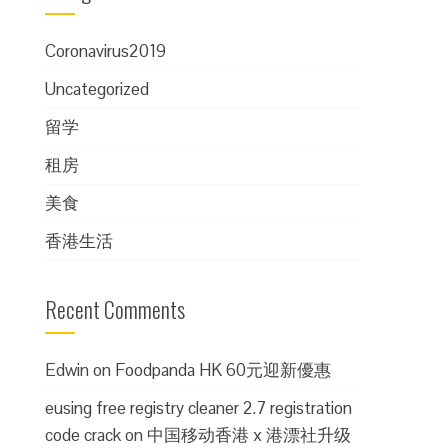
Coronavirus2019
Uncategorized
留学
租房
美食
香港生活
Recent Comments
Edwin
on
Foodpanda HK 60元迎新優惠
eusing free registry cleaner 2.7 registration
code crack
on
中国移动香港 x 港漂社升级