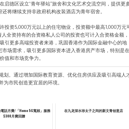
在启德区设立“青年驿站”旅舍和文化艺术交流空间，提供更
政府还将继续支持非政府机构改装酒店为青年宿舍。
许投资5,000万元以上的住宅物业，投资额中最高1,000万元
申请人全资持有的合资格私人公司的投资也可计入合资格金额，
吸引更多高端投资者来港，巩固香港作为国际金融中心的地
刺激高端住宅市场需求，吸引更多国际资本进入香港房产市场，特别是
价值和市场竞争力。
规划。通过增加国际教育资源、优化住房供应及吸引高端人
并为市民创造更宜居的环境。
 流動電話月費/「Home 5G寬頻」服務
在九龙深水埗太子之间的新文青创意店
$300月費回贈