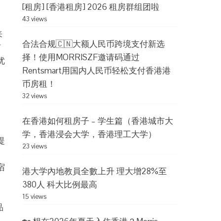
[租房] [香港租房] 2026 租房群组团啦
43 views
来
合法合规🇨🇳大额人民币跨境支付新选
有
择！使用MORRISZF邀请码通过
优
Rentsmart用国内人民币轻松支付香港港
币房租！
32 views
在香港如何租房子 – 学生篇（香港城市大
学，香港浸会大学，香港理工大学）
提
23 views
当
宿
港大学內地教員全數上升 理大增28%至
380人 科大比例最高
15 views
品