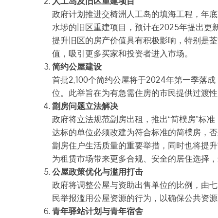
人工岛及旧区重建项目
政府计划推进交椅洲人工岛的填海工程，年底
水埗的旧区重建项目，预计在2025年提出更新蓝图
提升旧区的房产价值具有积极影响，特别是荃
值，吸引更多买家和投资者进入市场。
简约公屋建设
首批2,100个简约公屋将于2024年第一季落成
位。此举旨在为有急需住房的市民提供过渡性
劏房问题立法解决
政府将立法规范劏房出租，推出“简樸房”标
达标的单位必须改建为符合标准的简樸房，否则业主
劏房住户生活质量的重要举措，同时也将提升
为租赁市场带来更多合规、安全的居住选择，
公屋政策优化与滥用打击
政府将调整公屋与资助出售单位的比例，由七
民举报滥用公屋资源的行为，以确保公共资源
青年驿站计划与青年宿舍