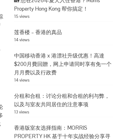
🏡 想在2026年夏天入住香港？Morris
Property Hong Kong 帮你搞定！
综
15 views
带
莲香楼 – 香港的真品
14 views
个
中国移动香港 x 港漂社升级优惠！高達
$200月費回贈，网上申请同时享有免一个
月月费以及行政费
14 views
分租和合租：讨论分租和合租的利与弊，
以及与室友共同居住的注意事项
论
13 views
多
尤
香港版室友选择指南：MORRIS
PROPERTY HK 基于十年实战经验分享寻