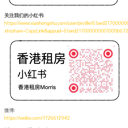
关注我们的小红书:
https://www.xiaohongshu.com/user/profile/61aed217000
xhsshare=CopyLink&appuid=61aed217000000001000b67
微博:
https://weibo.com/1726612942