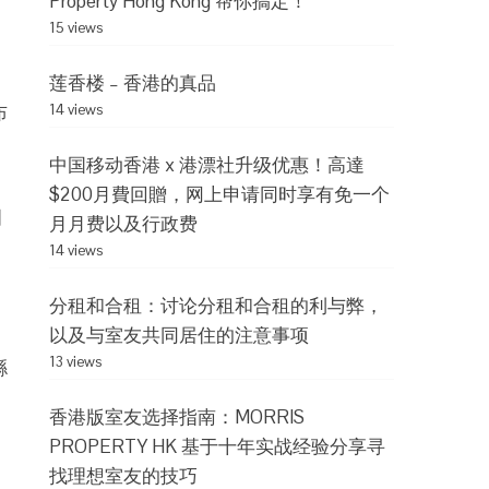
Property Hong Kong 帮你搞定！
15 views
莲香楼 – 香港的真品
布
14 views
中国移动香港 x 港漂社升级优惠！高達
$200月費回贈，网上申请同时享有免一个
田
月月费以及行政费
14 views
分租和合租：讨论分租和合租的利与弊，
以及与室友共同居住的注意事项
13 views
縣
香港版室友选择指南：MORRIS
。
PROPERTY HK 基于十年实战经验分享寻
找理想室友的技巧