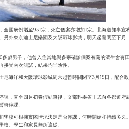
，全國病例增至931宗，死亡個案亦增加1宗。北海道知事宣
。另外東京迪士尼樂園及大阪環球影城，明天起關閉至下月
70多歲男子，他曾入住當地與多宗確診個案有關的濟生會有
再接受兩次測試，結果均呈陰性。
士尼海洋和大阪環球影城周六起暫時關閉至3月15日，配合政
停課，直至四月初春假結束後，文部科學省正式向各都道府
暫時停課。
和學校可根據實際情況決定是否停課，何時開始和持續多久
學校、學生和家長無所適從。