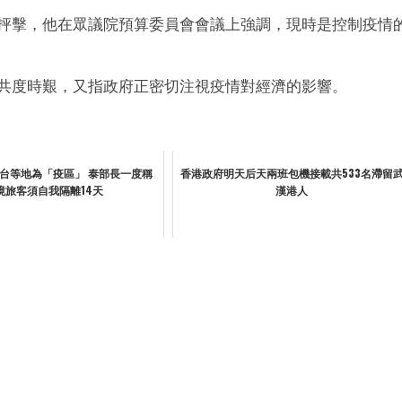
抨擊，他在眾議院預算委員會會議上強調，現時是控制疫情
共度時艱，又指政府正密切注視疫情對經濟的影響。
台等地為「疫區」 泰部長一度稱
香港政府明天后天兩班包機接載共533名滯留
境旅客須自我隔離14天
漢港人