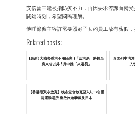
安倍晉三繼被指防疫不力，再因要求停課而備受
關鍵時刻，希望國民理解。
他呼籲僱主容許需要照顧子女的員工放有薪假，
Related posts:
(最新! 大陆去香港不用隔离!)「回港易」將擴至
泰国列中港澳
廣東省以外 5月中推「來港易」
入
【香港限聚令放寬】晚市堂食放寬至4人一枱 重
開運動場所 重啟旅遊泰國及日本