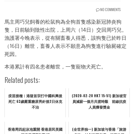
NO COMMENTS
馬主周巧兒飼養的松鼠狗為全狗首隻感染新冠肺炎狗
隻，日前驗到陰性出院，上周六（14日）交回周巧兒。
漁護署今晚表示，從有關畜養人得悉，該狗隻已於昨日
（16日）離世，畜養人表示不願意為狗隻進行驗屍確定
死因。
本港累計有四名患者離世，一隻寵物犬死亡。
Related posts:
疫苗接種︱港疑首宗打中國科興後
(2020-02-28 HKT 15:51) 新加坡官
死亡 63歲嚴重糖尿男針後2日休克
員減薪一個月共渡時艱 前線抗疫
不治
人員獲發獎金
香港周四起泳池重開 香港居民英國
(全世界独一) 新加坡与香港「旅游